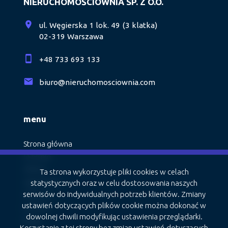
NIERUCHOMOŚCIOWNIA SP. Z O.O.
ul. Węgierska 1 lok. 49 (3 klatka)
02-319 Warszawa
+48 733 693 133
biuro@nieruchomosciownia.com
menu
Strona główna
O firmie
Oferty
Ta strona wykorzystuje pliki cookies w celach
Zgłoszenia
statystycznych oraz w celu dostosowania naszych
serwisów do indywidualnych potrzeb klientów. Zmiany
Ulubione
ustawień dotyczących plików cookie można dokonać w
Kontakt
dowolnej chwili modyfikując ustawienia przeglądarki.
Rodo
Korzystanie z tej strony bez zmian ustawień dotyczących