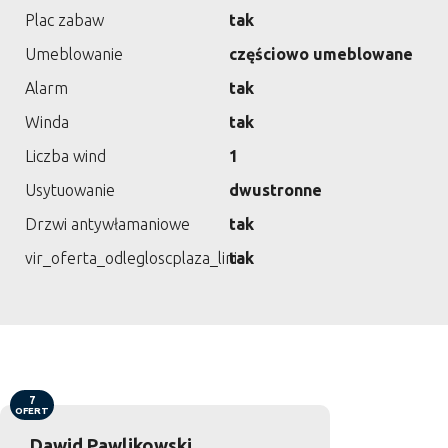
Plac zabaw
tak
Umeblowanie
częściowo umeblowane
Alarm
tak
Winda
tak
Liczba wind
1
Usytuowanie
dwustronne
Drzwi antywłamaniowe
tak
vir_oferta_odlegloscplaza_linia
tak
7
OFERT
Dawid Pawlikowski