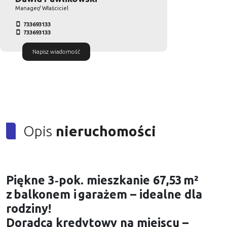
Manager/ Właściciel
733693133
733693133
Napisz wiadomość
Opis
nieruchomości
Piękne 3‑pok. mieszkanie 67,53 m²
z balkonem i garażem – idealne dla
rodziny!
Doradca kredytowy na miejscu –