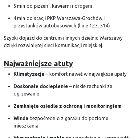
5 min do pizzerii, kawiarni i drogerii
4 min do stacji PKP Warszawa‑Grochów i
przystanków autobusowych (linie 123, 514)
Szybki dojazd do centrum i innych dzielnic Warszawy
dzięki rozwiniętej sieci komunikacji miejskiej.
Najważniejsze atuty
Klimatyzacja
– komfort nawet w największe upały
Doskonałe docieplenie
– niskie rachunki za
ogrzewanie
Zamknięte osiedle z ochroną i monitoringiem
Winda
bezpośrednio z garażu do poziomu
mieszkania
Wyposażenie i meble
do uzgodnienia – wprowadź