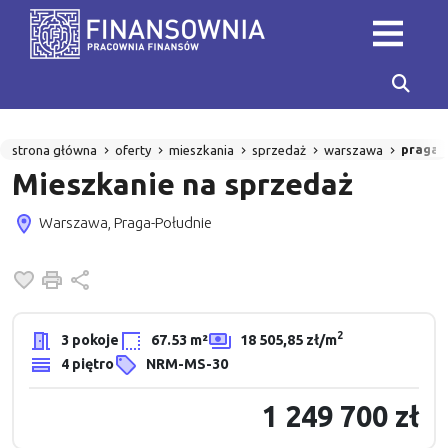
praga-
strona główna
oferty
mieszkania
sprzedaż
warszawa
Mieszkanie na sprzedaż
Warszawa, Praga-Południe
Dodaj do ulubionych
Drukuj
Udostępnij
2
3 pokoje
67.53 m²
18 505,85 zł/m
4 piętro
NRM-MS-30
1 249 700 zł