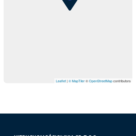
Leaflet
|
© MapTiler
©
OpenStreetMap
contributors